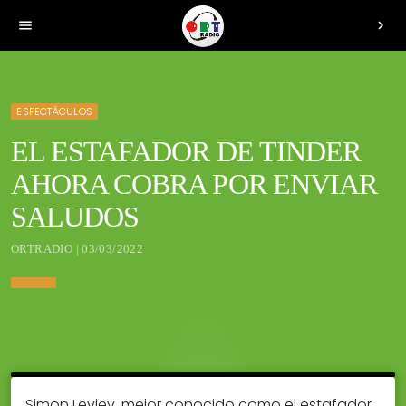
menu
chevron_right
ESPECTÁCULOS
EL ESTAFADOR DE TINDER
AHORA COBRA POR ENVIAR
SALUDOS
ORTRADIO | 03/03/2022
Simon Leviev, mejor conocido como el estafador