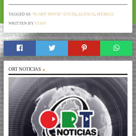
TAGGED AS
"SCARY MOVIE" ESTÁN
,
ELENCO
,
MÉXICO
.
WRITTEN BY
STAFF
ORT NOTICIAS