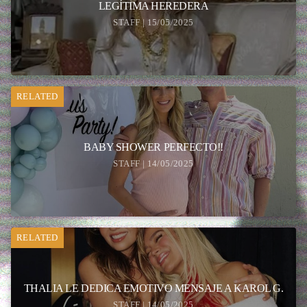
LEGÍTIMA HEREDERA
STAFF | 15/05/2025
RELATED
BABY SHOWER PERFECTO!!
STAFF | 14/05/2025
RELATED
THALIA LE DEDICA EMOTIVO MENSAJE A KAROL G.
STAFF | 14/05/2025