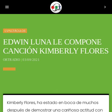
menu
chevron_right
ESPECTÁCULOS
EDWIN LUNA LE COMPONE
CANCIÓN KIMBERLY FLORES
ORTRADIO | 03/09/2021
Kimberly Flores, ha estado en boca de muchos
después de demostrar una cariñosa actitud con