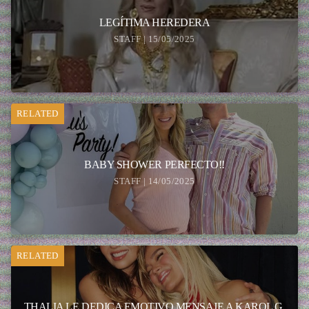
LEGÍTIMA HEREDERA
STAFF | 15/05/2025
RELATED
BABY SHOWER PERFECTO!!
STAFF | 14/05/2025
RELATED
THALIA LE DEDICA EMOTIVO MENSAJE A KAROL G.