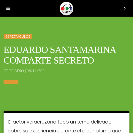
menu
chevron_right
ESPECTÁCULOS
EDUARDO SANTAMARINA
COMPARTE SECRETO
ORTRADIO | 09/11/2021
El actor veracruzano tocó un tema delicado
sobre su experiencia durante el alcoholismo que