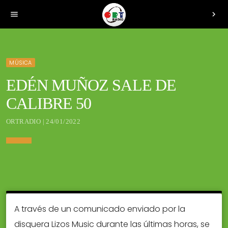
menu
chevron_right
MÚSICA
EDÉN MUÑOZ SALE DE
CALIBRE 50
ORTRADIO | 24/01/2022
A través de un comunicado enviado por la
disquera Lizos Music durante las últimas horas, se