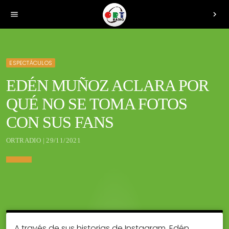
menu
chevron_right
ESPECTÁCULOS
EDÉN MUÑOZ ACLARA POR
QUÉ NO SE TOMA FOTOS
CON SUS FANS
ORTRADIO | 29/11/2021
A través de sus historias de Instagram, Edén