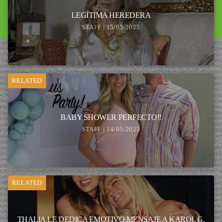
LEGÍTIMA HEREDERA
STAFF | 15/05/2025
RELATED
BABY SHOWER PERFECTO!!
STAFF | 14/05/2025
RELATED
THALIA LE DEDICA EMOTIVO MENSAJE A KAROL G.