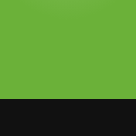
trenó el video musical de su nuevo
te de su disco Future Nostalgia’,