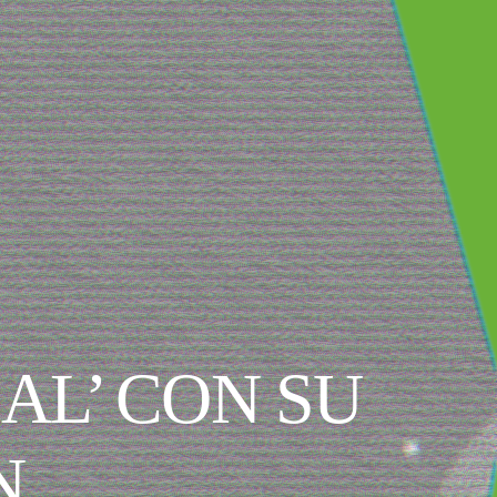
CAL’ CON SU
N