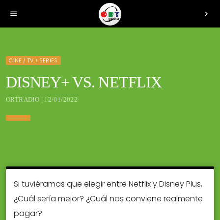
menu
chevron_right
CINE / TV / SERIES
DISNEY+ VS. NETFLIX
ORTRADIO | 12/01/2022
Si tuviéramos que elegir entre Netflix y Disney Plus,
¿Cuál sería mejor? ¿Cuál nos conviene realmente
pagar?