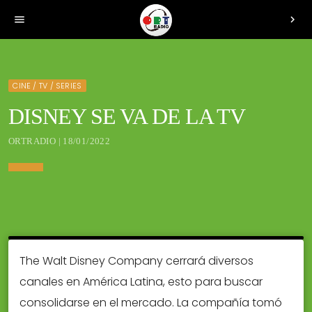
menu
chevron_right
CINE / TV / SERIES
DISNEY SE VA DE LA TV
ORTRADIO | 18/01/2022
The Walt Disney Company cerrará diversos
canales en América Latina, esto para buscar
consolidarse en el mercado. La compañía tomó