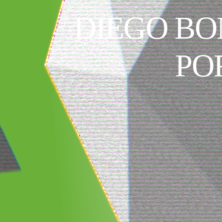
DIEGO BO
PO