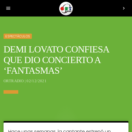
menu
chevron_right
ESPECTÁCULOS
DEMI LOVATO CONFIESA
QUE DIO CONCIERTO A
‘FANTASMAS’
ORTRADIO | 02/12/2021
Hace unas semanas, la cantante estrenó un