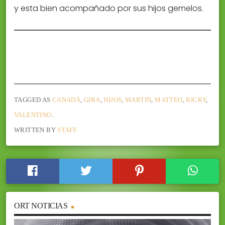
y esta bien acompañado por sus hijos gemelos.
TAGGED AS
CANADÁ
,
GIRA
,
HIJOS
,
MARTIN
,
MATTEO
,
RICKY
,
VALENTINO
.
WRITTEN BY
STAFF
ORT NOTICIAS