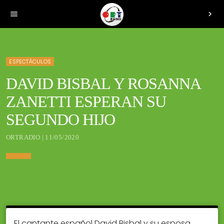
menu
chevron_right
ESPECTÁCULOS
DAVID BISBAL Y ROSANNA
ZANETTI ESPERAN SU
SEGUNDO HIJO
ORTRADIO | 11/05/2020
El cantante español David Bisbal y su esposa