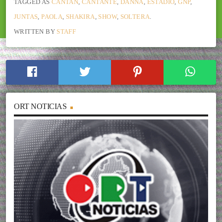
TAGGED AS
CANTAN
,
CANTANTE
,
DANNA
,
ESTADIO
,
GNP
,
JUNTAS
,
PAOLA
,
SHAKIRA
,
SHOW
,
SOLTERA
.
WRITTEN BY
STAFF
ORT NOTICIAS