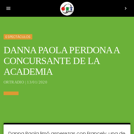
menu
chevron_right
ESPECTÁCULOS
DANNA PAOLA PERDONA A
CONCURSANTE DE LA
ACADEMIA
ORTRADIO | 13/01/2020
Danna Paola limó asperezas con Francely, una de