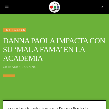
menu
chevron_right
ESPECTÁCULOS
DANNA PAOLA IMPACTA CON
SU ‘MALA FAMA’ EN LA
ACADEMIA
ORTRADIO | 04/02/2020
La noche de este domingo Danna Paola le