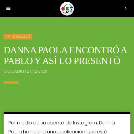
menu
chevron_right
ESPECTÁCULOS
DANNA PAOLA ENCONTRÓ A
PABLO Y ASÍ LO PRESENTÓ
ORTRADIO | 27/02/2020
Por medio de su cuenta de Instagram, Danna
Paola ha hecho una publicación que está