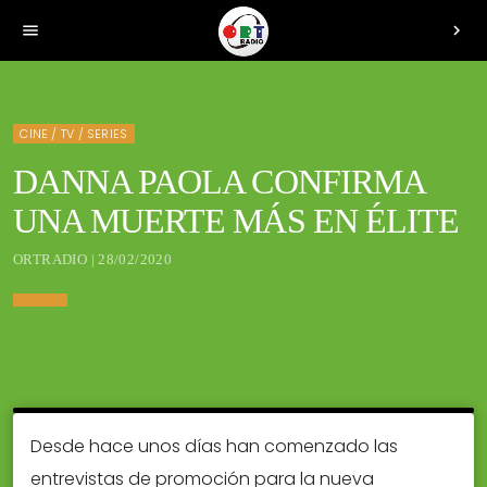
menu
chevron_right
CINE / TV / SERIES
DANNA PAOLA CONFIRMA
UNA MUERTE MÁS EN ÉLITE
ORTRADIO | 28/02/2020
Desde hace unos días han comenzado las
entrevistas de promoción para la nueva