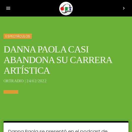
menu
chevron_right
ESPECTÁCULOS
DANNA PAOLA CASI
ABANDONA SU CARRERA
ARTÍSTICA
ORTRADIO | 24/02/2022
Danna Paola se presentó en el podcast de