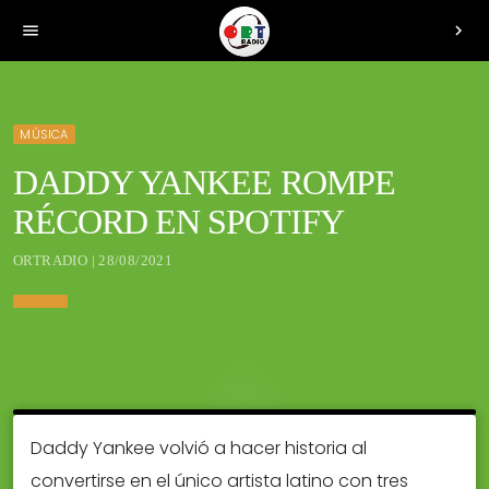
menu
chevron_right
MÚSICA
DADDY YANKEE ROMPE
RÉCORD EN SPOTIFY
ORTRADIO | 28/08/2021
Daddy Yankee volvió a hacer historia al
convertirse en el único artista latino con tres