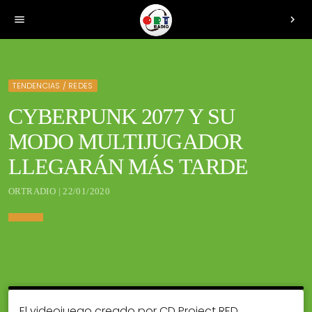
menu
chevron_right
TENDENCIAS / REDES
CYBERPUNK 2077 Y SU
MODO MULTIJUGADOR
LLEGARÁN MÁS TARDE
ORTRADIO | 22/01/2020
El videojuego creado por CD Project RED,