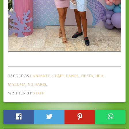
TAGGED AS
CANTANTE
,
CUMPLEAÑOS
,
FIESTA
,
HIJA
,
MALUMA
,
N.2
,
PARIS
.
WRITTEN BY
STAFF