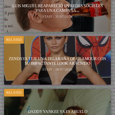
LUIS MIGUEL REAPARECIÓ EN REDES SOCIALES
PARA UNA CAMPAÑA ...
STAFF | 31/07/2026
RELATED
ZENDAYA TEJE UNA TELARAÑA DE GLAMOUR CON
SU IMPACTANTE LOOK ARÁCNIDO
STAFF | 28/07/2026
RELATED
DADDY YANKEE YA ES ABUELO