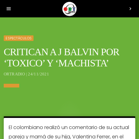
menu
chevron_right
ESPECTÁCULOS
CRITICAN A J BALVIN POR
‘TOXICO’ Y ‘MACHISTA’
ORTRADIO | 24/11/2021
El colombiano realizó un comentario de su actual
pareja y mamá de su hija, Valentina Ferrer, en el