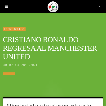
menu
chevron_right
ESPECTÁCULOS
CRISTIANO RONALDO
REGRESA AL MANCHESTER
UNITED
ORTRADIO | 28/08/2021
El Manchester United cerró un acuerdo con la