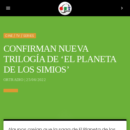
menu
chevron_right
CINE / TV / SERIES
CONFIRMAN NUEVA
TRILOGÍA DE ‘EL PLANETA
DE LOS SIMIOS’
ORTRADIO | 25/06/2022
Algunos creían que la saga de El Planeta de los