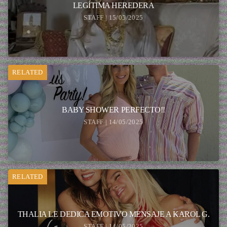
LEGÍTIMA HEREDERA
STAFF | 15/05/2025
RELATED
BABY SHOWER PERFECTO!!
STAFF | 14/05/2025
RELATED
THALIA LE DEDICA EMOTIVO MENSAJE A KAROL G.
STAFF | 14/05/2025