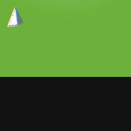
iales que ya finalizaron las grabaciones
nita, filme para el que ella fue elegida