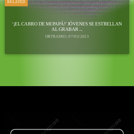
RELATED
‘¡EL CARRO DE MI PAPÁ!’ JÓVENES SE ESTRELLAN
AL GRABAR ...
ORTRADIO | 07/03/2023