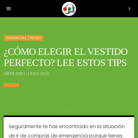
menu
chevron_right
TENDENCIAS / REDES
¿CÓMO ELEGIR EL VESTIDO
PERFECTO? LEE ESTOS TIPS
ORTRADIO | 10/03/2020
Seguramente te has encontrado en la situación
de ir de compras de emergencia porque tienes