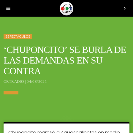
menu
chevron_right
ESPECTÁCULOS
‘CHUPONCITO’ SE BURLA DE
LAS DEMANDAS EN SU
CONTRA
ORTRADIO | 04/08/2021
Chuponcito regresó a Aguascalientes en medio