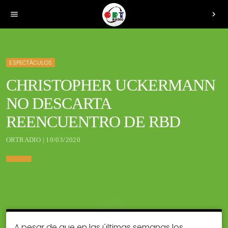
menu
chevron_right
ESPECTÁCULOS
CHRISTOPHER UCKERMANN
NO DESCARTA
REENCUENTRO DE RBD
ORTRADIO | 10/03/2020
A pesar de que en las últimas semanas los