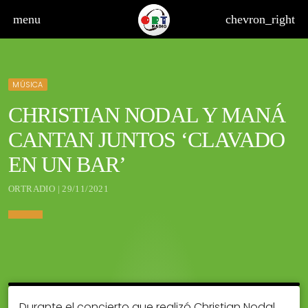
menu
chevron_right
MÚSICA
CHRISTIAN NODAL Y MANÁ
CANTAN JUNTOS ‘CLAVADO
EN UN BAR’
board_arrow_down
ORTRADIO | 29/11/2021
board_arrow_down
Durante el concierto que realizó Christian Nodal