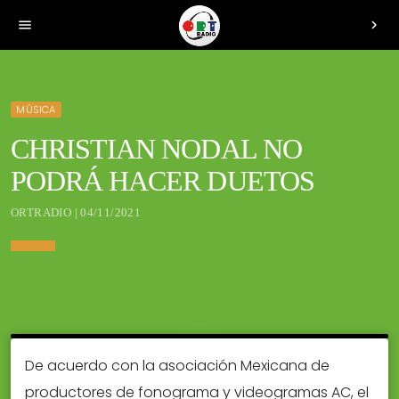
menu
chevron_right
MÚSICA
CHRISTIAN NODAL NO
PODRÁ HACER DUETOS
ORTRADIO | 04/11/2021
De acuerdo con la asociación Mexicana de
productores de fonograma y videogramas AC, el