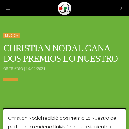
menu
chevron_right
MÚSICA
CHRISTIAN NODAL GANA
DOS PREMIOS LO NUESTRO
ORTRADIO | 19/02/2021
Christian Nodal recibió dos Premio Lo Nuestro de
parte de la cadena Univisión en las siguientes