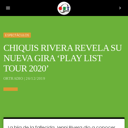
menu
chevron_right
ESPECTÁCULOS
CHIQUIS RIVERA REVELA SU
NUEVA GIRA ‘PLAY LIST
TOUR 2020’
ORTRADIO | 26/12/2019
La hija de la fallecida Jenni Rivera dio a conocer