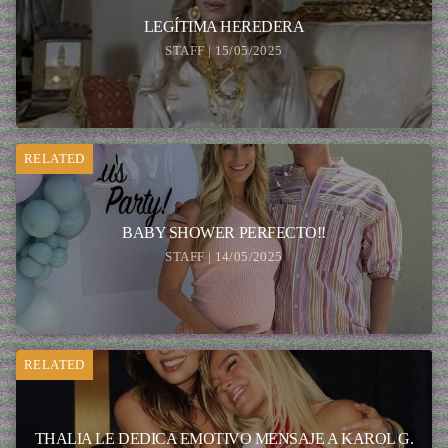
LEGÍTIMA HEREDERA
STAFF | 15/05/2025
RELATED
BABY SHOWER PERFECTO!!
STAFF | 14/05/2025
RELATED
THALIA LE DEDICA EMOTIVO MENSAJE A KAROL G.