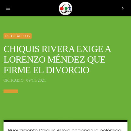
menu
chevron_right
ESPECTÁCULOS
CHIQUIS RIVERA EXIGE A
LORENZO MÉNDEZ QUE
FIRME EL DIVORCIO
ORTRADIO | 09/11/2021
Nuevamente Chiquis Rivera enciende la polémica