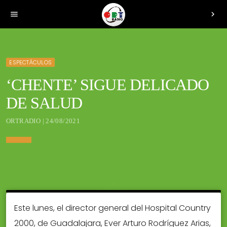
menu
chevron_right
ESPECTÁCULOS
‘CHENTE’ SIGUE DELICADO
DE SALUD
ORTRADIO | 24/08/2021
Este lunes, el director general del Hospital Country
2000, de Guadalajara, Ever Arturo Rodríguez Arias,