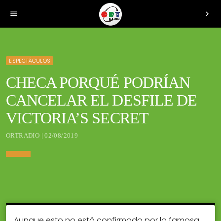
menu
chevron_right
ESPECTÁCULOS
CHECA PORQUÉ PODRÍAN
CANCELAR EL DESFILE DE
VICTORIA’S SECRET
ORTRADIO | 02/08/2019
Aunque esto no está confirmado por la famosa