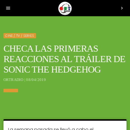
menu
chevron_right
CINE / TV / SERIES
CHECA LAS PRIMERAS
REACCIONES AL TRÁILER DE
SONIC THE HEDGEHOG
ORTRADIO | 08/04/2019
La semana pasada se llevó a cabo el