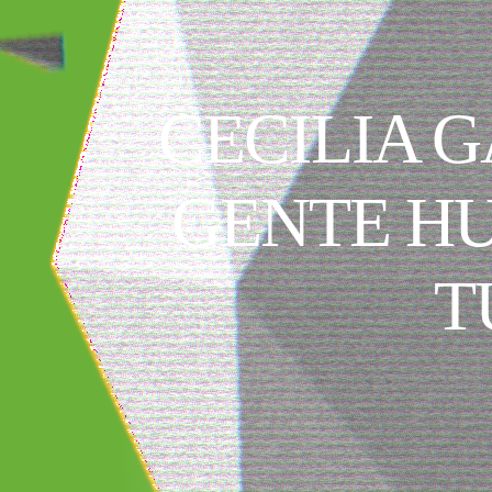
CECILIA 
GENTE HU
T