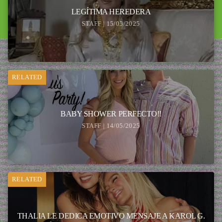
LEGÍTIMA HEREDERA
STAFF | 15/05/2025
RELATED
BABY SHOWER PERFECTO!!
STAFF | 14/05/2025
RELATED
THALIA LE DEDICA EMOTIVO MENSAJE A KAROL G.