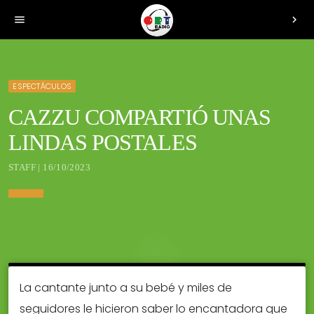
menu
chevron_right
ESPECTÁCULOS
CAZZU COMPARTIÓ UNAS
LINDAS POSTALES
STAFF | 16/10/2023
La cantante junto a su bebé y miles de
seguidores le hicieron saber lo encantadora que