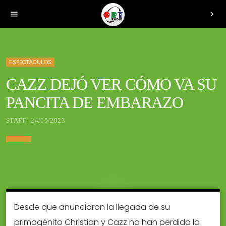
menu
chevron_right
ESPECTÁCULOS
CAZZ DEJÓ VER CÓMO VA SU
PANCITA DE EMBARAZO
STAFF | 24/05/2023
Desde que anunciaron la llegada de su
primogénito Christian y Cazz no han perdido la