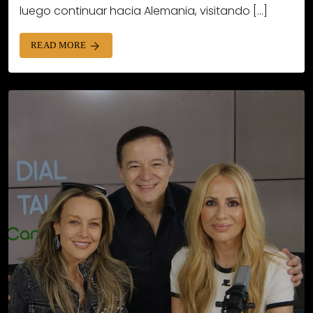
luego continuar hacia Alemania, visitando […]
READ MORE
arrow_forward