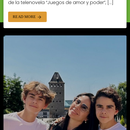
de la telenovela “Juegos de amor y poder”, […]
READ MORE
arrow_forward