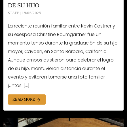
DE SU HIJO
STAFF | 19/06/2025
La reciente reunión familiar entre Kevin Costner y
su exesposa Christine Baumgartner fue un
momento tenso durante la graduación de su hijo
mayor, Cayden, en Santa Bárbara, California.
Aunque ambos asistieron para celebrar el logro
de su hijo, mantuvieron distancia durante el
evento y evitaron tomarse una foto familiar
juntos. […]
READ MORE
arrow_forward