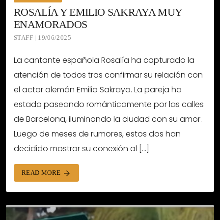
ROSALÍA Y EMILIO SAKRAYA MUY
ENAMORADOS
STAFF | 19/06/2025
La cantante española Rosalía ha capturado la
atención de todos tras confirmar su relación con
el actor alemán Emilio Sakraya. La pareja ha
estado paseando románticamente por las calles
de Barcelona, iluminando la ciudad con su amor.
Luego de meses de rumores, estos dos han
decidido mostrar su conexión al […]
READ MORE
arrow_forward