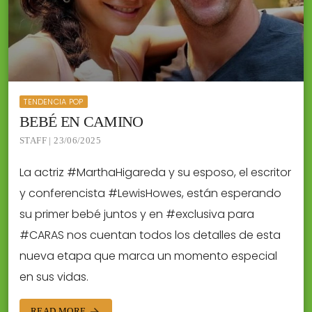
TENDENCIA POP
BEBÉ EN CAMINO
STAFF | 23/06/2025
La actriz #MarthaHigareda y su esposo, el escritor
y conferencista #LewisHowes, están esperando
su primer bebé juntos y en #exclusiva para
#CARAS nos cuentan todos los detalles de esta
nueva etapa que marca un momento especial
en sus vidas.
READ MORE
arrow_forward