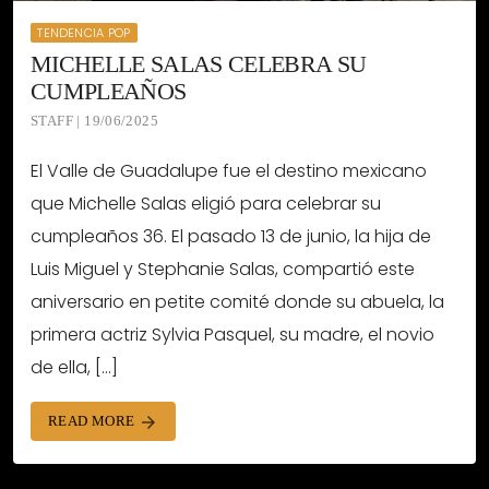
TENDENCIA POP
MICHELLE SALAS CELEBRA SU
CUMPLEAÑOS
STAFF | 19/06/2025
El Valle de Guadalupe fue el destino mexicano
que Michelle Salas eligió para celebrar su
cumpleaños 36. El pasado 13 de junio, la hija de
Luis Miguel y Stephanie Salas, compartió este
aniversario en petite comité donde su abuela, la
primera actriz Sylvia Pasquel, su madre, el novio
de ella, […]
READ MORE
arrow_forward