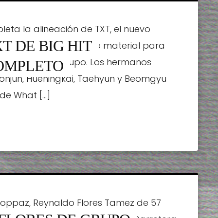
a la alineación de TXT, el nuevo
T DE BIG HIT
rteinment estrenó mucho material para
 general del grupo. Los hermanos
OMPLETO
Yeonjun, Hueningkai, Taehyun y Beomgyu
de What […]
o Toppaz, Reynaldo Flores Tamez de 57