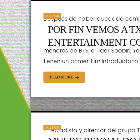
MÚSICA
Después de haber quedado complet
POR FIN VEMOS A TX
grupo de la agencia Big Hit Ente
conocer más acerca del concepto
ENTERTAINMENT C
menores de BTS, el líder Soobin, 
ORTRADIO | 24/01/2019
tienen un primer film introductorio 
READ MORE
arrow_forward
MÚSICA
El tecladista y director del grup