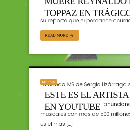
MUERE REYNALDO 
años, falleció hoy al volcar la c
Nacional, informó Protección Civil
TOPPAZ EN TRÁGIC
su reporte que el percance ocurrió 
ORTRADIO | 22/01/2019
READ MORE
arrow_forward
MÚSICA
La Banda MS de Sergio Lizárraga
ESTE ES EL ARTIST
artista mexicano más visto en la 
comunicado de prensa anunciando 
EN YOUTUBE
musicales con más de 500 millones 
ORTRADIO | 22/01/2019
es el más […]