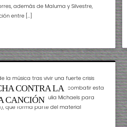
orres, además de Maluma y Silvestre,
ión entre […]
a música tras vivir una fuerte crisis
CHA CONTRA LA
n centro psiquiátrico para combatir esta
 a la de su colega Julia Michaels para
A CANCIÓN
dad), que forma parte del material