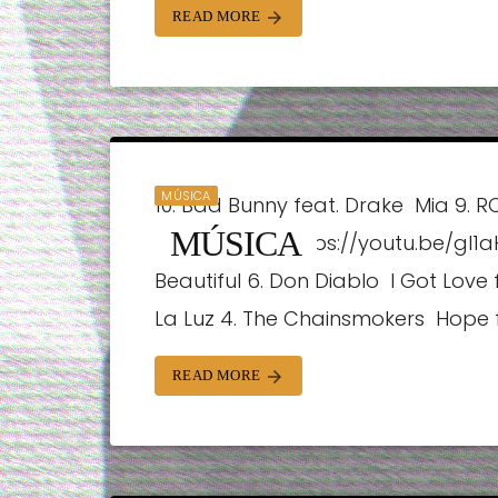
READ MORE
arrow_forward
MÚSICA
10. Bad Bunny feat. Drake  Mia 9. R
MÚSICA
thank u, next https://youtu.be/gl1a
Beautiful 6. Don Diablo  I Got Love
ORTRADIO | 24/01/2019
La Luz 4. The Chainsmokers  Hope ft
READ MORE
arrow_forward