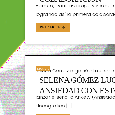
Barrera, Daniel Buitrago y Sharo T
ORTRADIO | 28/01/2019
logrando así la primera colaborac
READ MORE
arrow_forward
MÚSICA
Selena Gómez regresó al mundo de l
SELENA GÓMEZ LU
emocional, misma que la llevó a u
situación. La cantante unió su voz
ANSIEDAD CON EST
lanzar el sencillo Anxiety (Ansie
ORTRADIO | 28/01/2019
discográfico […]