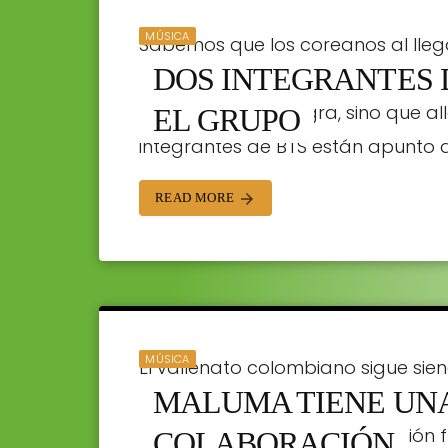
MÚSICA
Sabemos que los coreanos al lleg
DOS INTEGRANTES 
con su servicio militar, y no es c
blanca o bolita negra, sino que all
EL GRUPO
integrantes de BTS están apunto d
ORTRADIO | 28/01/2019
READ MORE
arrow_forward
MÚSICA
El vallenato colombiano sigue sie
MALUMA TIENE UN
colaboración de Maluma con Silves
no pararás de bailar. La canción
COLABORACIÓN