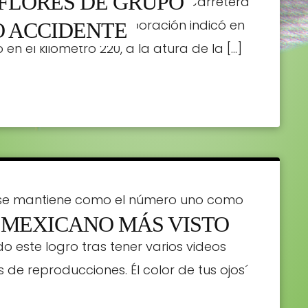
FLORES DE GRUPO
amioneta que conducía sobre la Carretera
 de Nuevo León. La corporación indicó en
O ACCIDENTE
en el kilómetro 220, a la atura de la […]
 se mantiene como el número uno como
A MEXICANO MÁS VISTO
plataforma. La banda dio un
este logro tras tener varios videos
de reproducciones. Él color de tus ojos´