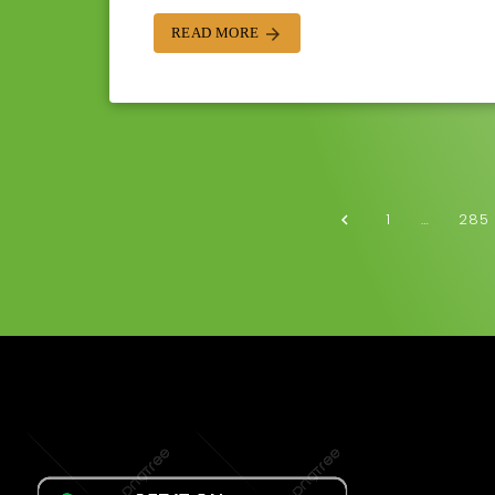
READ MORE
arrow_forward
1
…
285
navigate_before