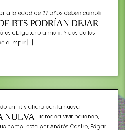
ar a la edad de 27 años deben cumplir
DE BTS PODRÍAN DEJAR
omo aquí en Mexico que te toque bolita
á es obligatorio a morir. Y dos de los
e cumplir […]
ndo un hit y ahora con la nueva
A NUEVA
tre Dangond llamada Vivir bailando,
 fue compuesta por Andrés Castro, Edgar