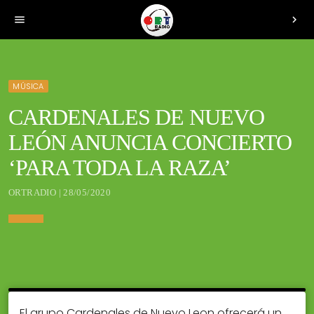
menu
chevron_right
MÚSICA
CARDENALES DE NUEVO
LEÓN ANUNCIA CONCIERTO
‘PARA TODA LA RAZA’
ORTRADIO | 28/05/2020
El grupo Cardenales de Nuevo Leon ofrecerá un