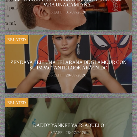
PARA UNA CAMPAÑA ...
STAFF | 31/07/2026
RELATED
ZENDAYA TEJE UNA TELARAÑA DE GLAMOUR CON
SU IMPACTANTE LOOK ARÁCNIDO
STAFF | 28/07/2026
RELATED
DADDY YANKEE YA ES ABUELO
STAFF | 28/07/2026