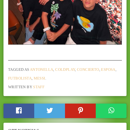
TAGGED AS
ANTONELLA
,
COLDPLAY
,
CONCIERTO
,
ESPOSA
,
FUTBOLISTA
,
MESSI
.
WRITTEN BY
STAFF