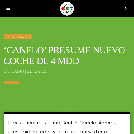
menu
chevron_right
ESPECTÁCULOS
‘CANELO’ PRESUME NUEVO
COCHE DE 4 MDD
ORTRADIO | 22/02/2021
El boxeador mexicano, Saúl el ‘Canelo’ ÁLvarez,
presumió en redes sociales su nuevo Ferrari.