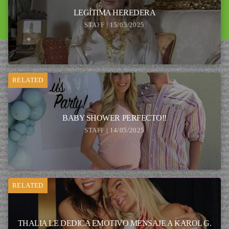
LEGÍTIMA HEREDERA
STAFF | 15/05/2025
RELATED
BABY SHOWER PERFECTO!!
STAFF | 14/05/2025
RELATED
THALIA LE DEDICA EMOTIVO MENSAJE A KAROL G.