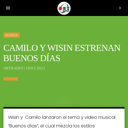
menu
chevron_right
MÚSICA
CAMILO Y WISIN ESTRENAN
BUENOS DÍAS
ORTRADIO | 18/01/2022
Wisin y Camilo lanzaron el tema y video musical
“Buenos días”, el cual mezcla los estilos