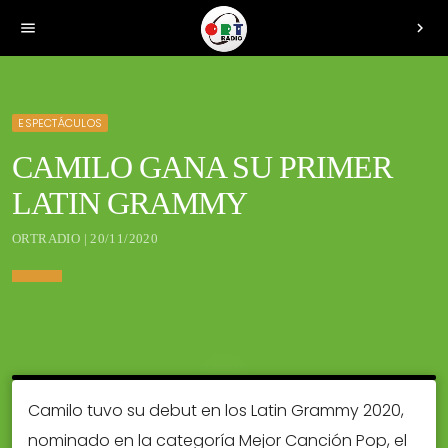
menu
chevron_right
ESPECTÁCULOS
CAMILO GANA SU PRIMER
LATIN GRAMMY
ORTRADIO | 20/11/2020
Camilo tuvo su debut en los Latin Grammy 2020,
nominado en la categoría Mejor Canción Pop, el